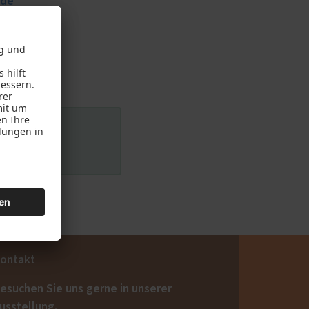
.de
n melden.
ontakt
esuchen Sie uns gerne in unserer
usstellung.