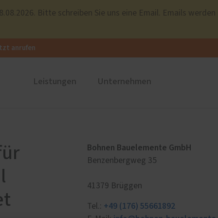
.08.2026. Bitte schreiben Sie uns eine Email. Emails werden
tzt anrufen
Leistungen
Unternehmen
ustüren
PaX Balkon- & Terrassent
Unternehmen
nium
Balkontüren
Über uns
Bohnen Bauelemente GmbH
für
und Holz-Aluminium
Hebe-Schiebe-Türen
Ausstellung
Benzenbergweg 35
l
u und Denkmal
Parallel-Schiebe-Kipp-Tür
Referenzen
41379 Brüggen
stoff
et
nen
+49 (176) 55661892
Tel.: