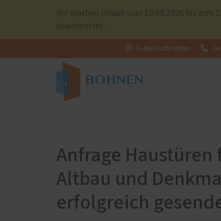
Wir machen Urlaub vom 10.08.2026 bis zum 28
beantwortet.
E-Mail schreiben
Je
PaX-Fenster
PaX-Ha
Kunststoff
Alumi
Anfrage Haustüren 
Kunststoff-Aluminium
Holz 
Altbau und Denkma
K-LINE Aluminium
Altba
Holz
Kunst
erfolgreich gesend
Holz-Aluminium
Aktio