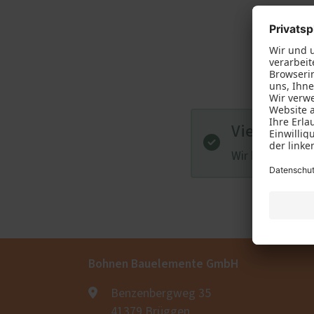
Altbau und Denkmal
Haust
Fenster-Aktion für den
Rundumschutz
Service
Weiter
Schallschutz-Simulator
Innen
Förderung für Fenster und
Marki
Haustüren
Vielen Dank
Terra
Wir haben Ihre 
Bohnen Bauelemente GmbH
Benzenbergweg 35
41379 Brüggen