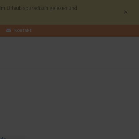
 im Urlaub sporadisch gelesen und
Kontakt
üren
Sonnen- und Insektenschutz
Raffstoren von ROMA
Rollladen von ROMA
en
Textilscreens von ROMA
Insektenschutz von PaX