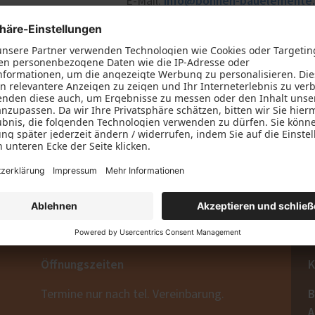
info@bohnen-bauelemente
ür planen
E-Mail:
e Leistungen
türen
sen
 für Ihre Anfrage!
ssenüberdachungen
Nachricht erhalten und werden uns schnellstmöglich bei Ihne
Öffnungszeiten
K
B
Termine nur nach tel. Vereinbarung.
A