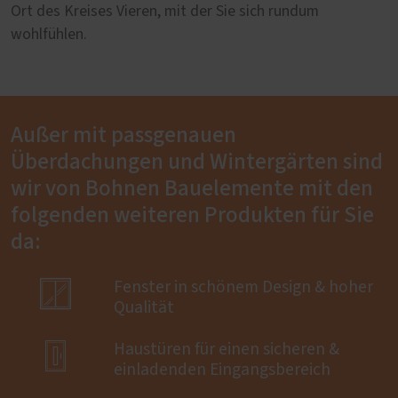
Ort des Kreises Vieren, mit der Sie sich rundum
wohlfühlen.
Außer mit passgenauen
Überdachungen und Wintergärten sind
wir von Bohnen Bauelemente mit den
folgenden weiteren Produkten für Sie
da:

Fenster in schönem Design & hoher
Qualität

Haustüren für einen sicheren &
einladenden Eingangsbereich