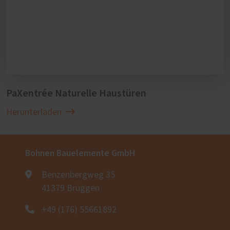
PaXentrée Naturelle Haustüren
Herunterladen
Bohnen Bauelemente GmbH
Benzenbergweg 35
41379 Brüggen
+49 (176) 55661892